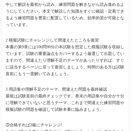
中して解説を最初から読み、練習問題を解きながら読み進めるよ
うにしてください。本文で解説した知識をすぐに確認・定着でき
るよう練習問題を豊富に配置しているため、効率的習が可能とな
っています。
2 模擬試験にチャレンジして間違えたところを復習
本書の第9章には106問90分の本試験を想定した模擬試験を収録し
ています。試験の重要論点をカバーするよう厳選して出題してい
ますので、間違えたり理解不足のテーマがあったりすれば、すぐ
に該当するページに戻って復習しましょう。時間のある方は試験
直前にもう一度解いてみましょう。
3 用語集や理解不足のテーマ、間違えた問題を最終確認
最後は試験直前の最終チェックです。巻末の用語集や自分が十分
に理解できていないと思うテーマ、これまで間違えた練習問題や
模擬試験の問題を確認して試験本番に臨みましょう。
③合格すれば2級にチャレンジ!