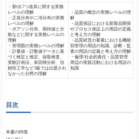
・新QC7つ道具に関する実務
レベルの理解
・品質の概念の実務レベルの理
・正規分布や二項分布の実務
解
レベルの理解
・品質保証における新製品開発
・ポアソン分布、期待値と分
やプロセス保証上の用語の定義
散などに関する実務レベルの
と考え方の理解
理解
・品質経営の要素における機能
・管理図の実務レベルの理解
別管理の用語の知識、診断・監
・計量値・計数値データに基
査の用語の定義と考え方の理解
づく検定と推定、抜取検査、
・倫理/社会的責任・品質管理
実験計画法、単回帰分析、信
周辺の実践活動における用語の
頼性工学など3級では出題され
知識
なかった分野の理解
目次
本書の特徴