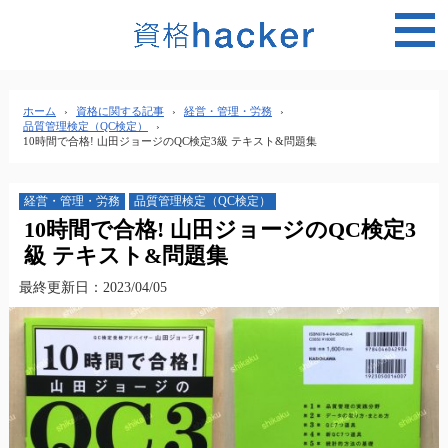
MEN
ホーム
›
資格に関する記事
›
経営・管理・労務
›
品質管理検定（QC検定）
›
10時間で合格! 山田ジョージのQC検定3級 テキスト&問題集
経営・管理・労務
品質管理検定（QC検定）
10時間で合格! 山田ジョージのQC検定3
級 テキスト&問題集
最終更新日：2023/04/05