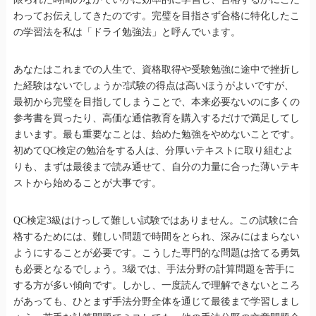
わってお伝えしてきたのです。完璧を目指さず合格に特化したこ
の学習法を私は「ドライ勉強法」と呼んでいます。
あなたはこれまでの人生で、資格取得や受験勉強に途中で挫折し
た経験はないでしょうか?試験の得点は高いほうがよいですが、
最初から完璧を目指してしまうことで、本来必要ないのに多くの
参考書を買ったり、高価な通信教育を購入するだけで満足してし
まいます。最も重要なことは、始めた勉強をやめないことです。
初めてQC検定の勉治をする人は、分厚いテキストに取り組むよ
りも、まずは最後まで読み通せて、自分の力量に合った薄いテキ
ストから始めることが大事です。
QC検定3級はけっして難しい試験ではありません。この試験に合
格するためには、難しい問題で時間をとられ、深みにはまらない
ようにすることが必要です。こうした専門的な問題は捨てる勇気
も必要となるでしょう。3級では、手法分野の計算問題を苦手に
する方が多い傾向です。しかし、一度読んで理解できないところ
があっても、ひとまず手法分野全体を通じて最後まで学習しまし