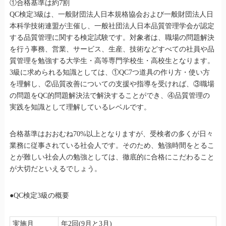
①合格基準は約7割
QC検定3級は、一般財団法人日本規格協会および一般財団法人日
本科学技術連盟が主催し、一般社団法人日本品質管理学会が認定
する品質管理に関する検定試験です。対象者は、職場の問題解決
を行う事務、営業、サービス、生産、技術などすべての社員や品
質管理を勉強する大学生・高等専門学校生・高校生となります。
3級に求められる知識としては、①QC7つ道具の作り方・使い方
を理解し、②品質改善についての支援や指導を受ければ、③職場
の問題をQC的問題解決法で解決することができ、④品質管理の
実践を知識として理解しているレベルです。
合格基準はおおむね70%以上となりますが、受検者の多くが日々
業務に従事されている社会人です。そのため、勉強時間をとるこ
とが難しい社会人の勉強としては、徹底的に合格にこだわること
が大切だといえるでしょう。
●QC検定3級の概要
実施月
年2回(9月と3月)