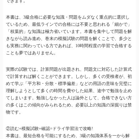
できます。
本書は、3級合格に必要な知識・問題をムダなく重点的に選択し
ているため、最低ラインでの合格には不要と思われる「細かで」
「枝葉的」な知識は極力省いています。本書を集中して問題を解
きながら読み進め、巻末の模擬試験の問題を解くことで、多少と
も実務に関わっている方であれば、10時間程度の学習で合格する
ことも夢ではありません。
実際の試験では、計算問題が出題され、問題文に対応した計算式
で計算すれば解くことができます。しかし、多くの受検者が、初
めて学ぶ「平方和・分散・標準偏差」などの用語の意味を完璧に
理解しようとして多くの時間を費やした結果、途中で勉強を止め
てしまいます。勉強しなかった人は論外として、合格できない方
の多くはこの傾向がみられるため、必要以上の知識の深掘りは禁
物です。
②読む+模擬試験+確認=ドライ学習法で攻略!
本書は、最短合格を可能にするため、3級の知識体系を一から解