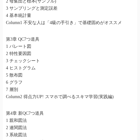
2 母集団と標本(サンプル)
3 サンプリングと測定誤差
4 基本統計量
Column1 不安な人は「4級の手引き」で基礎固めがオススメ
第3章 QC7つ道具
1 パレート図
2 特性要因図
3 チェックシート
4 ヒストグラム
5 散布図
6 グラフ
7 層別
Column2 得点力UP! スマホで調べるスキマ学習(実践編)
第4章 新QC7つ道具
1 親和図法
2 連関図法
3 系統図法