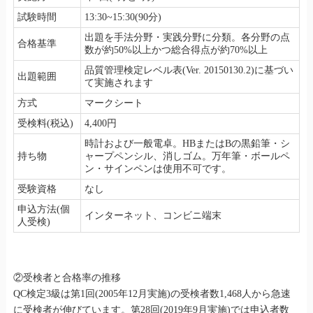
試験時間
13:30~15:30(90分)
出題を手法分野・実践分野に分類。各分野の点
合格基準
数が約50%以上かつ総合得点が約70%以上
品質管理検定レベル表(Ver. 20150130.2)に基づい
出題範囲
て実施されます
方式
マークシート
受検料(税込)
4,400円
時計および一般電卓。HBまたはBの黒鉛筆・シ
持ち物
ャープペンシル、消しゴム。万年筆・ボールペ
ン・サインペンは使用不可です。
受験資格
なし
申込方法(個
インターネット、コンビニ端末
人受検)
②受検者と合格率の推移
QC検定3級は第1回(2005年12月実施)の受検者数1,468人から急速
に受検者が伸びています。第28回(2019年9月実施)では申込者数