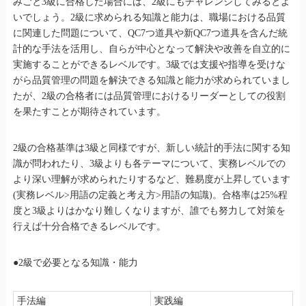
みごと3級に合格した場合には、2級にもチャレンジしてみるとよ
いでしょう。2級に求められる知識と能力は、職場における品質
に関連した問題について、QC7つ道具や新QC7つ道具を含んだ統
計的な手法を活用し、自らが中心となって解決や改善を自立的に
実施することができるレベルです。3級では支援や指導を受けな
がら品質管理の問題を解決できる知識と能力が求められていまし
たが、2級の合格者には品質管理におけるリーダーとしての役割
を果たすことが期待されています。
2級の合格基準は3級と同様ですが、新しい統計的手法に関する知
識が問われたり、3級よりも各テーマについて、実務レベルでの
より深い理解が求められたりするなど、難易度が上昇しています
(実務レベル>用語の定義と考え方>用語の知識)。合格率は25%程
度と3級よりはかなり難しくなりますが、誰でも努力して対策を
行えば十分合格できるレベルです。
●2級で必要となる知識・能力
手法編
実践編