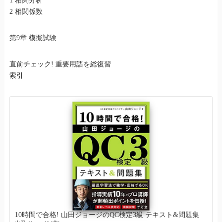
1 相関分析
2 相関係数
第9章 模擬試験
直前チェック! 重要用語を総復習
索引
10時間で合格! 山田ジョージのQC検定3級 テキスト&問題集