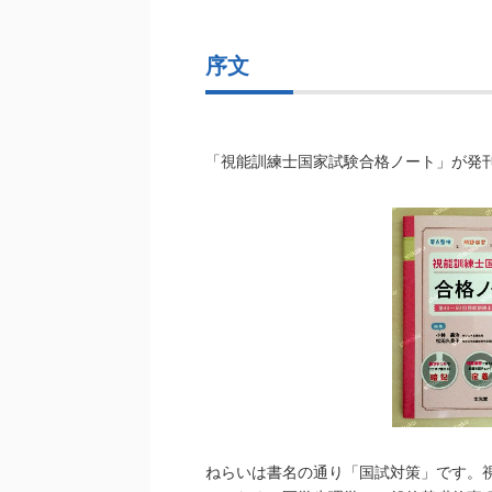
序文
「視能訓練士国家試験合格ノート」が発
ねらいは書名の通り「国試対策」です。