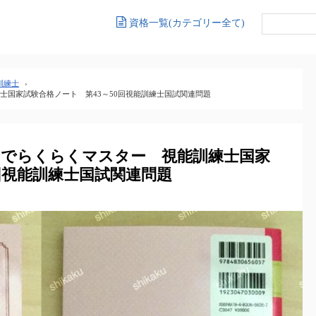
資格一覧(カテゴリー全て)
訓練士
›
士国家試験合格ノート 第43～50回視能訓練士国試関連問題
」でらくらくマスター 視能訓練士国家
回視能訓練士国試関連問題