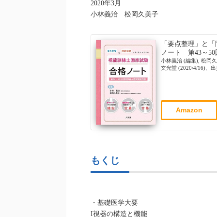
2020年3月
小林義治 松岡久美子
「要点整理」と「
ノート 第43～5
小林義治 (編集), 松岡久
文光堂 (2020/4/16)
Amazon
もくじ
・基礎医学大要
I視器の構造と機能