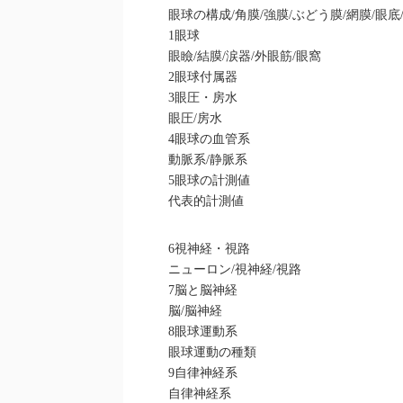
眼球の構成/角膜/強膜/ぶどう膜/網膜/眼底
1眼球
眼瞼/結膜/涙器/外眼筋/眼窩
2眼球付属器
3眼圧・房水
眼圧/房水
4眼球の血管系
動脈系/静脈系
5眼球の計測値
代表的計測値
6視神経・視路
ニューロン/視神経/視路
7脳と脳神経
脳/脳神経
8眼球運動系
眼球運動の種類
9自律神経系
自律神経系