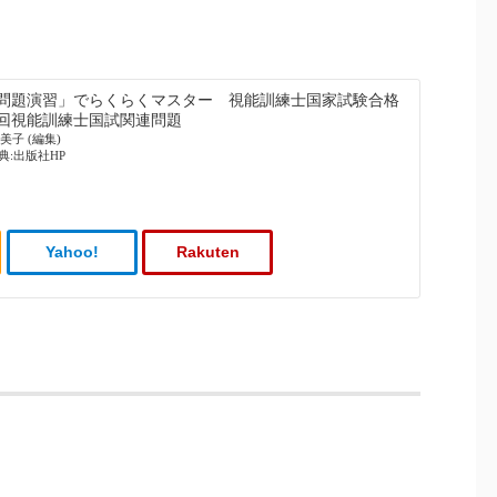
問題演習」でらくらくマスター 視能訓練士国家試験合格
0回視能訓練士国試関連問題
美子 (編集)
、出典:出版社HP
Yahoo!
Rakuten