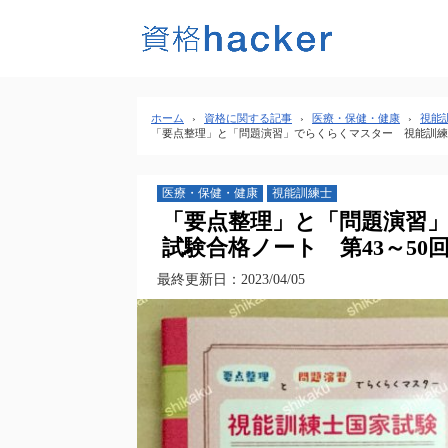
ホーム
›
資格に関する記事
›
医療・保健・健康
›
視能
「要点整理」と「問題演習」でらくらくマスター 視能訓練
医療・保健・健康
視能訓練士
「要点整理」と「問題演習
試験合格ノート 第43～50
最終更新日：2023/04/05