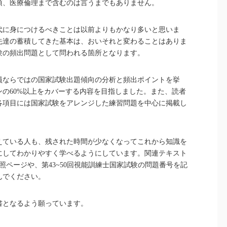
項、医療倫理まで含むのは言うまでもありません。
代に身につけるべきことは以前よりもかなり多いと思いま
先達の蓄積してきた基本は、おいそれと変わることはありま
験の頻出問題として問われる箇所となります。
員ならではの国家試験出題傾向の分析と頻出ポイントを挙
の60%以上をカバーする内容を目指しました。また、読者
各項目には国家試験をアレンジした練習問題を中心に掲載し
えている人も、残された時間が少なくなってこれから知識を
にしてわかりやすく学べるようにしています。関連テキスト
照ページや、第43~50回視能訓練士国家試験の問題番号を記
んでください。
書となるよう願っています。