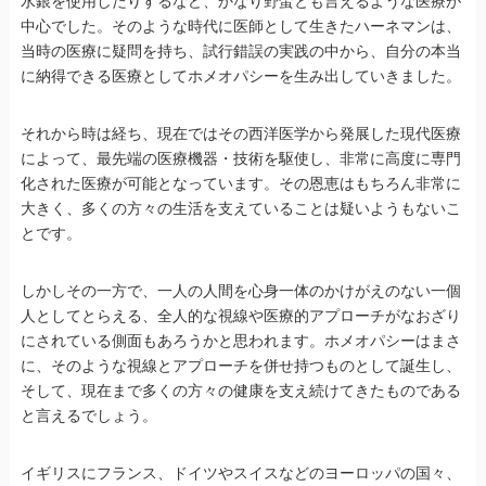
水銀を使用したりするなど、かなり野蛮とも言えるような医療が
中心でした。そのような時代に医師として生きたハーネマンは、
当時の医療に疑問を持ち、試行錯誤の実践の中から、自分の本当
に納得できる医療としてホメオパシーを生み出していきました。
それから時は経ち、現在ではその西洋医学から発展した現代医療
によって、最先端の医療機器・技術を駆使し、非常に高度に専門
化された医療が可能となっています。その恩恵はもちろん非常に
大きく、多くの方々の生活を支えていることは疑いようもないこ
とです。
しかしその一方で、一人の人間を心身一体のかけがえのない一個
人としてとらえる、全人的な視線や医療的アプローチがなおざり
にされている側面もあろうかと思われます。ホメオパシーはまさ
に、そのような視線とアプローチを併せ持つものとして誕生し、
そして、現在まで多くの方々の健康を支え続けてきたものである
と言えるでしょう。
イギリスにフランス、ドイツやスイスなどのヨーロッパの国々、