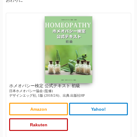
おわりに
ホメオパシー検定 公式テキスト 初級
日本ホメオパシー協会 (監修)
デザインエッグ社; 1版 (2018/2/6)、出典:出版社HP
Amazon
Yahoo!
Rakuten