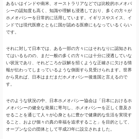
あるいはインドや南米、オーストラリアなどでは比較的ホメオパ
シーの認知度も高く、知識や理解も浸透しており、多くの方々が
ホメオパシーを日常的に活用しています。イギリスやスイス、イ
ンドでは現代医療とともに国が認める医療にもなっているくらい
です。
それに対して日本では、ある一部の方々にはそれなりに認知され
てはいるものの、まだ一般の多くの方々には十分に浸透していな
い状況であり、それどころか誤解を招くような正確さに欠ける情
報が伝わってしまっているような側面すら見受けられます。世界
から見れば、日本はまだまだホメオパシー後進国と言えるので
す。
そのような状況の中、日本ホメオパシー協会は「日本におけるホ
メオパシーの健全な発展に寄与し、ホメオパシーを正しく普及さ
せることを通じて人々が心身ともに豊かで健康的な生活を実現す
ること、および個々の真の幸福を追求すること」を目的として、
オープンな公の団体として平成23年に設立されました。