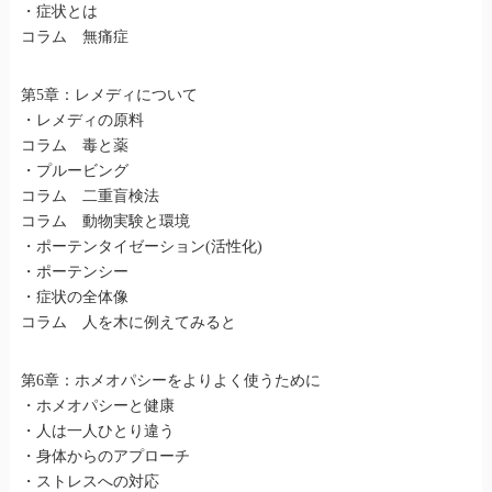
・症状とは
コラム 無痛症
第5章：レメディについて
・レメディの原料
コラム 毒と薬
・プルービング
コラム 二重盲検法
コラム 動物実験と環境
・ポーテンタイゼーション(活性化)
・ポーテンシー
・症状の全体像
コラム 人を木に例えてみると
第6章：ホメオパシーをよりよく使うために
・ホメオパシーと健康
・人は一人ひとり違う
・身体からのアプローチ
・ストレスへの対応