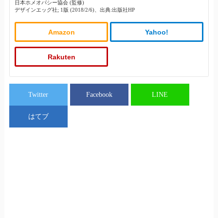
日本ホメオパシー協会 (監修)
デザインエッグ社; 1版 (2018/2/6)、出典:出版社HP
Amazon
Yahoo!
Rakuten
Twitter
Facebook
LINE
はてブ