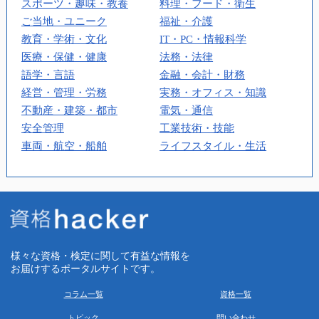
スポーツ・趣味・教養
料理・フード・衛生
ご当地・ユニーク
福祉・介護
教育・学術・文化
IT・PC・情報科学
医療・保健・健康
法務・法律
語学・言語
金融・会計・財務
経営・管理・労務
実務・オフィス・知識
不動産・建築・都市
電気・通信
安全管理
工業技術・技能
車両・航空・船舶
ライフスタイル・生活
様々な資格・検定に関して有益な情報を
お届けするポータルサイトです。
コラム一覧
資格一覧
トピック
問い合わせ