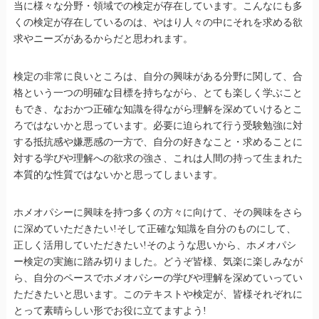
当に様々な分野・領域での検定が存在しています。こんなにも多
くの検定が存在しているのは、やはり人々の中にそれを求める欲
求やニーズがあるからだと思われます。
検定の非常に良いところは、自分の興味がある分野に関して、合
格という一つの明確な目標を持ちながら、とても楽しく学ぶこと
もでき、なおかつ正確な知識を得ながら理解を深めていけるとこ
ろではないかと思っています。必要に迫られて行う受験勉強に対
する抵抗感や嫌悪感の一方で、自分の好きなこと・求めることに
対する学びや理解への欲求の強さ、これは人間の持って生まれた
本質的な性質ではないかと思ってしまいます。
ホメオパシーに興味を持つ多くの方々に向けて、その興味をさら
に深めていただきたい!そして正確な知識を自分のものにして、
正しく活用していただきたい!そのような思いから、ホメオパシ
ー検定の実施に踏み切りました。どうぞ皆様、気楽に楽しみなが
ら、自分のペースでホメオパシーの学びや理解を深めていってい
ただきたいと思います。このテキストや検定が、皆様それぞれに
とって素晴らしい形でお役に立てますよう!