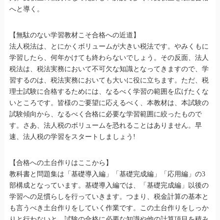
へと導く。
【無駄のない学習教材こそ合格への近道】
法人税法は、とにかくボリュームが大きい税法です。やみくもに
学習したら、何年かけても終わらないでしょう。その反面、法人
税法は、税法実務において不可欠な知識となってきますので、学
習するのは、税法実務においても大いに役に立ちます。ただ、税
理士試験に合格するためには、なるべく学習の範囲を広げたくな
いところです。皆様のご要望に応えるべく、本教材は、本試験の
試験傾向から、なるべく合格に必要な学習範囲に絞ったもので
す。さあ、法人税のボリュームを恐れることはありません。早
速、法人税の学習をスタートしましょう!
【合格への土台作りはここから】
教科書と問題集は「基礎導入編」「基礎完成編」「応用編」の3
部構成となっています。基礎導入編では、「基礎完成編」以後の
学習への足慣らしを行っていきます。つまり、税金計算の基本と
も言うべき土台作りをしていく作業です。この土台作りをしっか
りと行わないと、試験の合格に必要な知識や他の計算項目を積み