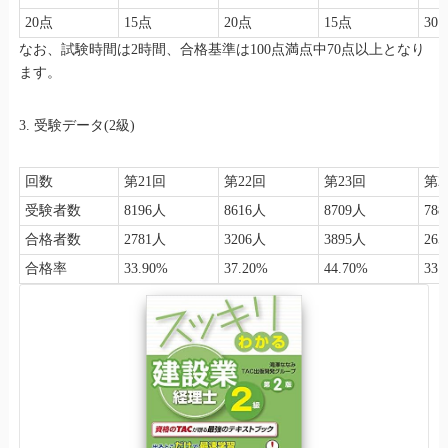
20点
15点
20点
15点
30
なお、試験時間は2時間、合格基準は100点満点中70点以上となり
ます。
3. 受験データ(2級)
回数
第21回
第22回
第23回
第2
受験者数
8196人
8616人
8709人
78
合格者数
2781人
3206人
3895人
26
合格率
33.90%
37.20%
44.70%
33.