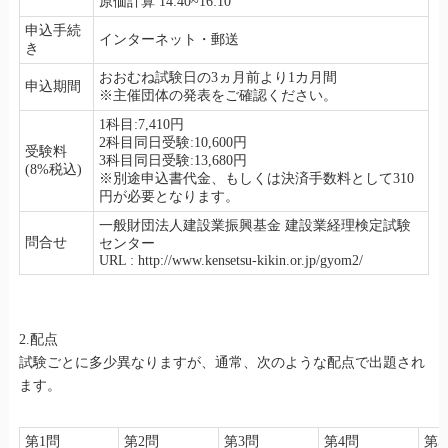
原価計算 14:40~16:10
申込手続
インターネット・郵送
き
おおむね試験日の3ヵ月前より1カ月間
申込期間
※主催団体の発表をご確認ください。
1科目:7,410円
2科目同日受験:10,600円
受験料
3科目同日受験:13,680円
(8%税込)
※別途申込書代金、もしくは決済手数料として310
円が必要となります。
一般財団法人建設業振興基金 建設業経理検定試験
問合せ
センター
URL : http://www.kensetsu-kikin.or.jp/gyom2/
2.配点
試験ごとに多少異なりますが、通常、次のような配点で出題され
ます。
第1問
第2問
第3問
第4問
第5