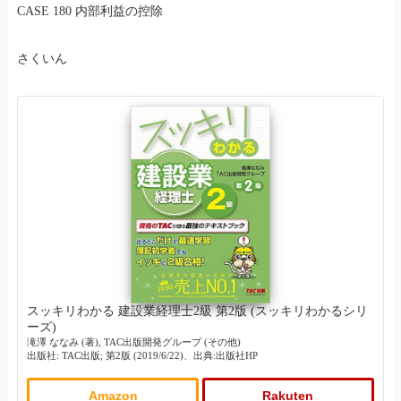
CASE 180 内部利益の控除
さくいん
スッキリわかる 建設業経理士2級 第2版 (スッキリわかるシリ
ーズ)
滝澤 ななみ (著), TAC出版開発グループ (その他)
出版社: TAC出版; 第2版 (2019/6/22)、出典:出版社HP
Amazon
Rakuten