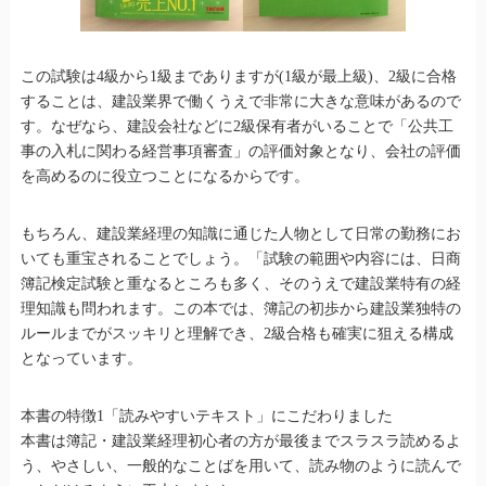
この試験は4級から1級までありますが(1級が最上級)、2級に合格
することは、建設業界で働くうえで非常に大きな意味があるので
す。なぜなら、建設会社などに2級保有者がいることで「公共工
事の入札に関わる経営事項審査」の評価対象となり、会社の評価
を高めるのに役立つことになるからです。
もちろん、建設業経理の知識に通じた人物として日常の勤務にお
いても重宝されることでしょう。「試験の範囲や内容には、日商
簿記検定試験と重なるところも多く、そのうえで建設業特有の経
理知識も問われます。この本では、簿記の初歩から建設業独特の
ルールまでがスッキリと理解でき、2級合格も確実に狙える構成
となっています。
本書の特徴1「読みやすいテキスト」にこだわりました
本書は簿記・建設業経理初心者の方が最後までスラスラ読めるよ
う、やさしい、一般的なことばを用いて、読み物のように読んで