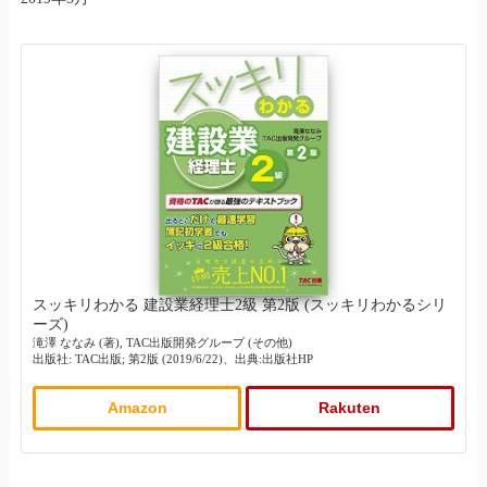
スッキリわかる 建設業経理士2級 第2版 (スッキリわかるシリ
ーズ)
滝澤 ななみ (著), TAC出版開発グループ (その他)
出版社: TAC出版; 第2版 (2019/6/22)、出典:出版社HP
Amazon
Rakuten