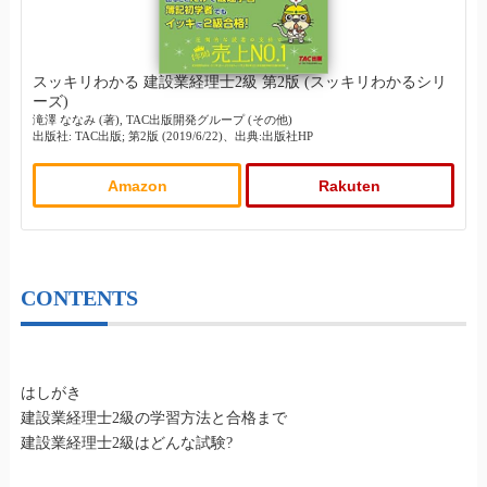
スッキリわかる 建設業経理士2級 第2版 (スッキリわかるシリ
ーズ)
滝澤 ななみ (著), TAC出版開発グループ (その他)
出版社: TAC出版; 第2版 (2019/6/22)、出典:出版社HP
Amazon
Rakuten
CONTENTS
はしがき
建設業経理士2級の学習方法と合格まで
建設業経理士2級はどんな試験?