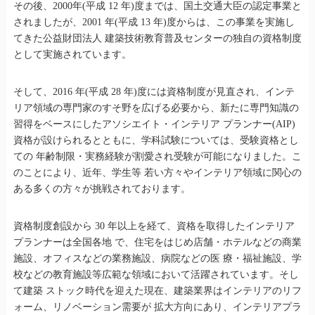
その後、2000年(平成 12 年)度までは、国土交通大臣の認定事業と
されましたが、2001 年(平成 13 年)度からは、この事業を実施し
てきた公益財団法人 建築技術教育普及センターの独自の資格制度
として実施されています。
そして、2016 年(平成 28 年)度には資格制度が見直され、インテ
リア領域の専門家のすそ野を広げる必要から、新たに専門知識の
習得をベースにしたアソシエイト・インテリア プランナー(AIP)
資格が設けられるとともに、学科試験については、受験資格とし
ての 年齢制限・実務経験が割愛され受験が可能になりました。こ
のことにより、近年、学生等 若い方々やインテリア領域に関心の
ある多くの方々が挑戦されております。
資格制度創設から 30 年以上を経て、資格を取得したインテリア
プランナーは全国各地 で、住宅をはじめ店舗・ホテルなどの商業
施設、オフィスなどの業務施設、病院などの医 療・福祉施設、学
校などの教育施設等広範な領域において活躍されています。そし
て建築 ストック時代を迎えた現在、建築業界はインテリアのリフ
ォーム、リノベーション需要が 拡大方向にあり、インテリアプラ