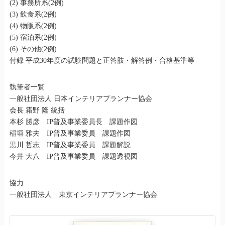
(2) 事務所系(2例)
(3) 飲食系(2例)
(4) 物販系(2例)
(5) 宿泊系(2例)
(6) その他(2例)
付録 平成30年度の試験問題と正答肢・解答例・合格基準等
執筆者一覧
一般社団法人 日本インテリアプランナー協会
会長 霜野 隆 統括
本杉 勝彦 IP普及事業委員長 課題作図
稲垣 雅夫 IP普及事業委員 課題作図
黒川 哲志 IP普及事業委員 課題解説
今井 大八 IP普及事業委員 課題透視図
協力
一般社団法人 東京インテリアプランナー協会