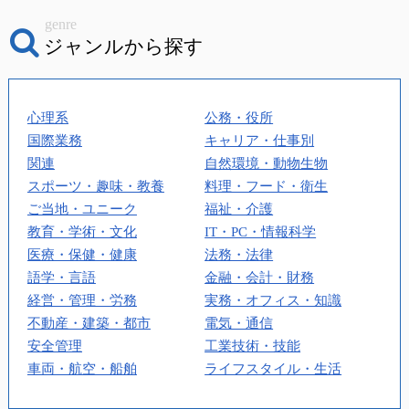
genre
ジャンルから探す
心理系
公務・役所
国際業務
キャリア・仕事別
関連
自然環境・動物生物
スポーツ・趣味・教養
料理・フード・衛生
ご当地・ユニーク
福祉・介護
教育・学術・文化
IT・PC・情報科学
医療・保健・健康
法務・法律
語学・言語
金融・会計・財務
経営・管理・労務
実務・オフィス・知識
不動産・建築・都市
電気・通信
安全管理
工業技術・技能
車両・航空・船舶
ライフスタイル・生活