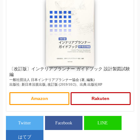
〔改訂版〕インテリアプランナー ガイドブック 設計製図試験
編
一般社団法人 日本インテリアプランナー協会 (著, 編集)
出版社: 新日本法規出版; 改訂版 (2019/10/2)、出典:出版社HP
Amazon
Rakuten
Twitter
Facebook
LINE
はてブ