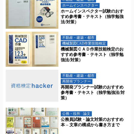
ホームインスペクター
ホームインスペクター試験のおす
すめ参考書・テキスト（独学勉強
法/対策）
不動産・建築・都市
機械製図CAD作業技能検定
機械製図ＣＡＤ作業技能検定のお
すすめ参考書・テキスト（独学勉
強法/対策）
不動産・建築・都市
再開発プランナー
再開発プランナー試験のおすすめ
参考書・テキスト（独学勉強法/対
策）
公務・役所
論文
公務員試験・論文対策のおすすめ
本 – 文章の構成から書き方まで