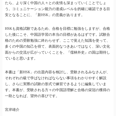
たら、より深く中国の人々との友情も深まっていくことでしょ
う。コミュニケーション能力の達成レベルを的確に確認できる目
安となることに、「新HSK」の意義があります。
HSKも資格試験であるため、合格を目標に勉強をしますが、合格
した後にこそ、中国語学習の本当の目標があるはずです。試験合
格のための受験勉強に終わらせず、ここで覚えた知識を使って、
多くの中国の知己を得て、表面的なつきあいではなく、深い文化
面からの交流が広がっていくことを、『儒林外史』の国は期待し
ていると思います。
本書は「新HSK」の出題内容を検討し、受験されるみなさんが、
それぞれの級で学ばなければならない事項をわかりやすく解説
し、さらに実際の試験の形式で練習できるように編集していま
す。本書が、受験される方々の中国語理解と合格の栄冠の獲得の
一助となれば、望外の喜びです。
宮岸雄介