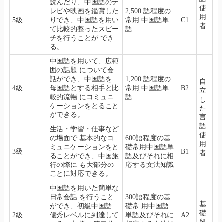
読んだり、中国語のテ
使
レビや映画を鑑賞した
2,500 語程度の
用
5級
りでき、中国語を用い
常用 中国語単
C1
者
て比較的整ったスピー
語
チを行うことが でき
る。
中国語を用いて、広範
囲の話題 について会
話ができ、中国語を
1,200 語程度の
自
4級
母国語とする相手と比
常用 中国語単
B2
立
較的流暢 にコミュニ
語
し
ケーションをとること
た
ができる。
言
語
生活・学習・仕事など
使
の場面で 基本的なコ
600語程度の基
用
ミュニケーションをと
礎常用中国語単
3級
B1
者
ることができ、中国旅
語及びそれに相
行の際に も大部分の
応する文法知識
ことに対応できる。
中国語を用いた簡単な
日常会話 を行うこと
300語程度の基
基
ができ、初級中国語
礎常 用中国語
礎
2級
優秀レベルに到達して
単語及びそれに
A2
段