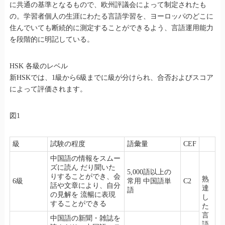
に共通の基準となるもので、欧州評議会によって制定されたも
の。学習者個人の生涯にわたる言語学習を、ヨーロッパのどこに
住んでいても断続的に測定することができるよう、言語運用能力
を段階的に明記している。
HSK 各級のレベル
新HSKでは、1級から6級までに級が分けられ、合否およびスコア
によって評価されます。
図1
級
試験の程度
語彙量
CEF
中国語の情報をスムー
ズに読ん だり聞いた
5,000語以上の
りすることができ、会
熟
6級
常用 中国語単
C2
話や文章により、自分
達
語
の見解を 流暢に表現
し
することができる
た
言
中国語の新聞・雑誌を
語