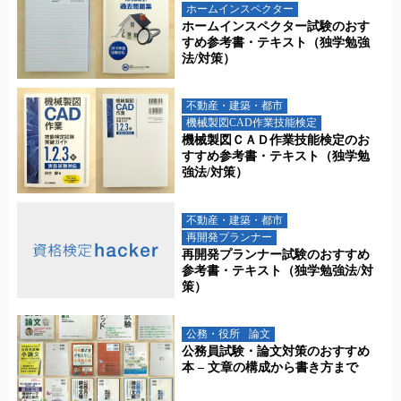
ホームインスペクター
ホームインスペクター試験のおす
すめ参考書・テキスト（独学勉強
法/対策）
不動産・建築・都市
機械製図CAD作業技能検定
機械製図ＣＡＤ作業技能検定のお
すすめ参考書・テキスト（独学勉
強法/対策）
不動産・建築・都市
再開発プランナー
再開発プランナー試験のおすすめ
参考書・テキスト（独学勉強法/対
策）
公務・役所
論文
公務員試験・論文対策のおすすめ
本 – 文章の構成から書き方まで