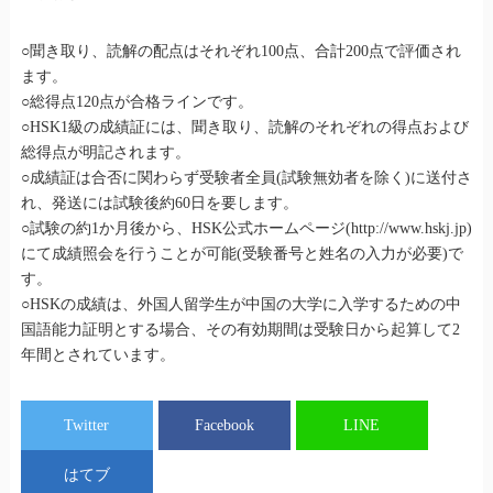
○聞き取り、読解の配点はそれぞれ100点、合計200点で評価され
ます。
○総得点120点が合格ラインです。
○HSK1級の成績証には、聞き取り、読解のそれぞれの得点および
総得点が明記されます。
○成績証は合否に関わらず受験者全員(試験無効者を除く)に送付さ
れ、発送には試験後約60日を要します。
○試験の約1か月後から、HSK公式ホームページ(http://www.hskj.jp)
にて成績照会を行うことが可能(受験番号と姓名の入力が必要)で
す。
○HSKの成績は、外国人留学生が中国の大学に入学するための中
国語能力証明とする場合、その有効期間は受験日から起算して2
年間とされています。
Twitter
Facebook
LINE
はてブ