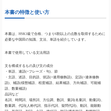
本書の特徴と使い方
本書は、HSK1級で合格、つまり6割以上の点数を取得するために
必要な中国田の知識、文法、単語を紹介しています。
本書で使用している文法用語
文を構成するもの及び文の成分
・単語、連語(=フレーズ・句)、節
・主語、述語、目的語、状語(=連用修飾語)、定語(=連体修飾
語)、補語(様態補語、程度補語、結果補語、方向補語、可能補
語、数量補語)
品詞など
名詞、時間詞、場所詞、方位調、数詞、量詞(名量詞、動量詞)、
数量調、代詞(人称代詞、指示代詞、疑問代詞)、動詞、能願動