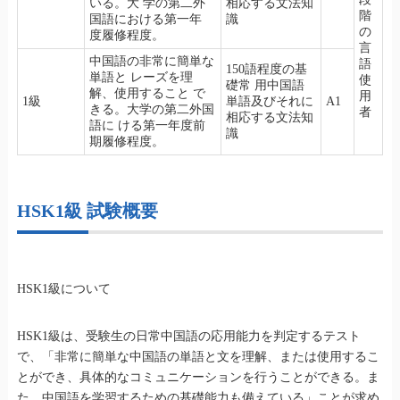
いる。大 学の第二外
相応する文法知
階
国語における第一年
識
の
度履修程度。
言
中国語の非常に簡単な
語
150語程度の基
単語と レーズを理
使
礎常 用中国語
解、使用すること で
用
1級
単語及びそれに
A1
きる。大学の第二外国
者
相応する文法知
語に ける第一年度前
識
期履修程度。
HSK1級 試験概要
HSK1級について
HSK1級は、受験生の日常中国語の応用能力を判定するテスト
で、「非常に簡単な中国語の単語と文を理解、または使用するこ
とができ、具体的なコミュニケーションを行うことができる。ま
た、中国語を学習するための基礎能力も備えている」ことが求め