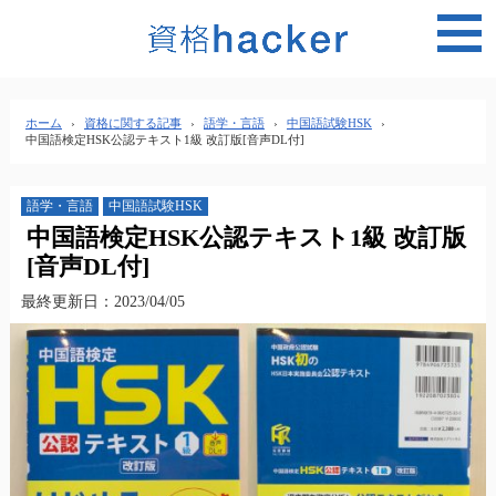
MEN
ホーム
›
資格に関する記事
›
語学・言語
›
中国語試験HSK
›
中国語検定HSK公認テキスト1級 改訂版[音声DL付]
語学・言語
中国語試験HSK
中国語検定HSK公認テキスト1級 改訂版
[音声DL付]
最終更新日：2023/04/05