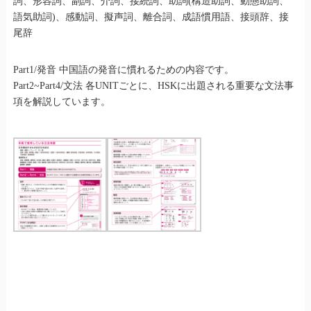
詞、形容詞、副詞、介詞、接続詞、助詞(構造助詞、動態助詞、
語気助詞)、感動詞、擬声詞、離合詞、成語慣用語、接頭辞、接
尾辞
Part1/発音 中国語の発音に慣れるための内容です。
Part2~Part4/文法 各UNITごとに、HSKに出題される重要な文法事
項を解説しています。