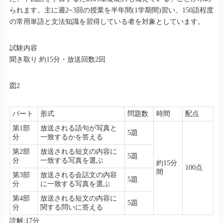
られます。主に週2~3回の授業を半年間(1学期間)習い、150語程度
の常用単語と文法知識を習得している者を対象としています。
試験内容
聞き取り:約15分・放送回数2回
図2
パート
形式
問題数
時間
配点
第1部
放送される語句が写真と
5題
分
一致するかを答える
第2部
放送される短文の内容に
5題
分
一致する写真を選ぶ
約15分
100点
間
第3部
放送される会話文の内容
5題
分
に一致する写真を選ぶ
第4部
放送される短文の内容に
5題
分
関する問いに答える
読解:17分