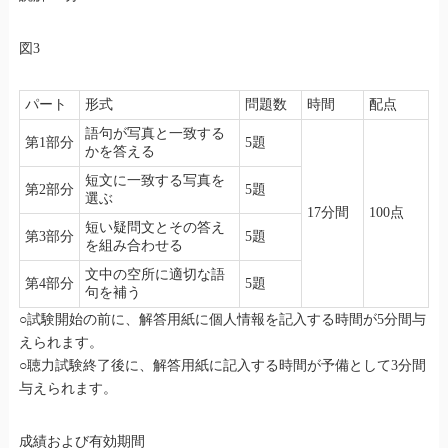
図3
パート
形式
問題数
時間
配点
語句が写真と一致する
第1部分
5題
かを答える
短文に一致する写真を
第2部分
5題
選ぶ
17分間
100点
短い疑問文とその答え
第3部分
5題
を組み合わせる
文中の空所に適切な語
第4部分
5題
句を補う
○試験開始の前に、解答用紙に個人情報を記入する時間が5分間与
えられます。
○聴力試験終了後に、解答用紙に記入する時間が予備として3分間
与えられます。
成績および有効期間