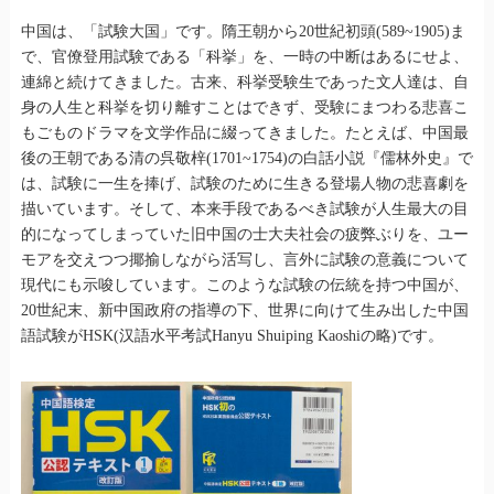
中国は、「試験大国」です。隋王朝から20世紀初頭(589~1905)ま
で、官僚登用試験である「科挙」を、一時の中断はあるにせよ、
連綿と続けてきました。古来、科挙受験生であった文人達は、自
身の人生と科挙を切り離すことはできず、受験にまつわる悲喜こ
もごものドラマを文学作品に綴ってきました。たとえば、中国最
後の王朝である清の呉敬梓(1701~1754)の白話小説『儒林外史』で
は、試験に一生を捧げ、試験のために生きる登場人物の悲喜劇を
描いています。そして、本来手段であるべき試験が人生最大の目
的になってしまっていた旧中国の士大夫社会の疲弊ぶりを、ユー
モアを交えつつ揶揄しながら活写し、言外に試験の意義について
現代にも示唆しています。このような試験の伝統を持つ中国が、
20世紀末、新中国政府の指導の下、世界に向けて生み出した中国
語試験がHSK(汉語水平考試Hanyu Shuiping Kaoshiの略)です。