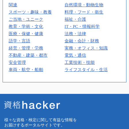
関連
自然環境・動物生物
スポーツ・趣味・教養
料理・フード・衛生
ご当地・ユニーク
福祉・介護
教育・学術・文化
IT・PC・情報科学
医療・保健・健康
法務・法律
語学・言語
金融・会計・財務
経営・管理・労務
実務・オフィス・知識
不動産・建築・都市
電気・通信
安全管理
工業技術・技能
車両・航空・船舶
ライフスタイル・生活
様々な資格・検定に関して有益な情報を
お届けするポータルサイトです。