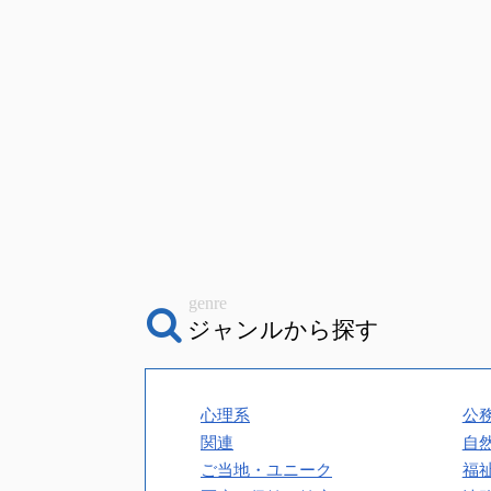
genre
ジャンルから探す
心理系
公
関連
自
ご当地・ユニーク
福