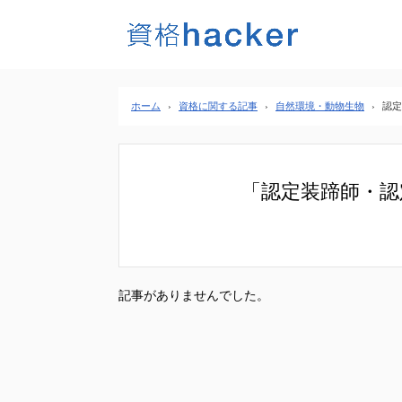
ホーム
›
資格に関する記事
›
自然環境・動物生物
›
認定
「認定装蹄師・認
記事がありませんでした。