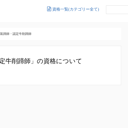
資格一覧(カテゴリー全て)
装蹄師・認定牛削蹄師
定牛削蹄師」の資格について