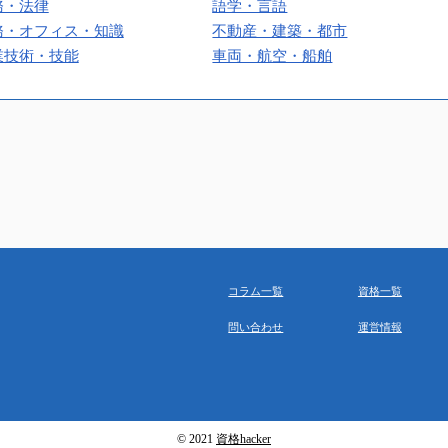
務・法律
語学・言語
務・オフィス・知識
不動産・建築・都市
業技術・技能
車両・航空・船舶
コラム一覧
資格一覧
問い合わせ
運営情報
© 2021
資格hacker