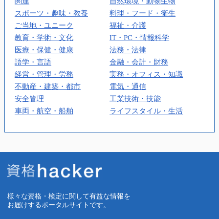
関連
自然環境・動物生物
スポーツ・趣味・教養
料理・フード・衛生
ご当地・ユニーク
福祉・介護
教育・学術・文化
IT・PC・情報科学
医療・保健・健康
法務・法律
語学・言語
金融・会計・財務
経営・管理・労務
実務・オフィス・知識
不動産・建築・都市
電気・通信
安全管理
工業技術・技能
車両・航空・船舶
ライフスタイル・生活
様々な資格・検定に関して有益な情報を
お届けするポータルサイトです。