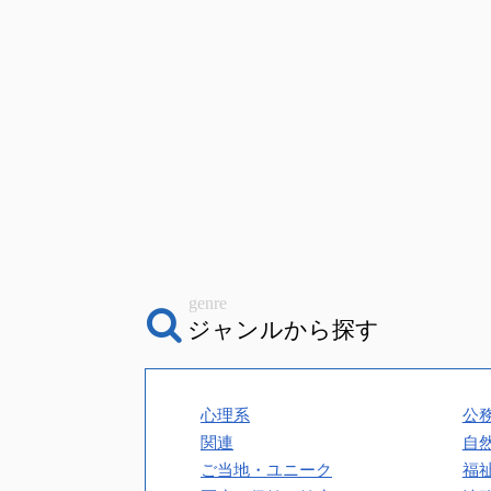
genre
ジャンルから探す
心理系
公
関連
自
ご当地・ユニーク
福