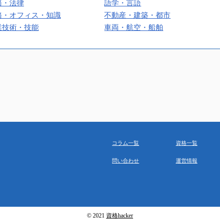
務・法律
語学・言語
務・オフィス・知識
不動産・建築・都市
業技術・技能
車両・航空・船舶
コラム一覧
資格一覧
問い合わせ
運営情報
© 2021
資格hacker