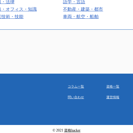
務・法律
語学・言語
務・オフィス・知識
不動産・建築・都市
業技術・技能
車両・航空・船舶
コラム一覧
資格一覧
問い合わせ
運営情報
© 2021
資格hacker