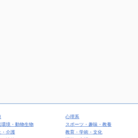
連
心理系
然環境・動物生物
スポーツ・趣味・教養
祉・介護
教育・学術・文化