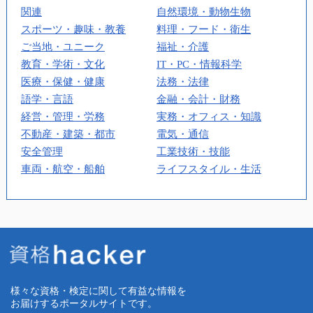
関連
自然環境・動物生物
スポーツ・趣味・教養
料理・フード・衛生
ご当地・ユニーク
福祉・介護
教育・学術・文化
IT・PC・情報科学
医療・保健・健康
法務・法律
語学・言語
金融・会計・財務
経営・管理・労務
実務・オフィス・知識
不動産・建築・都市
電気・通信
安全管理
工業技術・技能
車両・航空・船舶
ライフスタイル・生活
様々な資格・検定に関して有益な情報を
お届けするポータルサイトです。