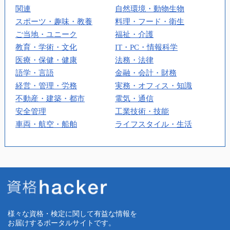
関連
自然環境・動物生物
スポーツ・趣味・教養
料理・フード・衛生
ご当地・ユニーク
福祉・介護
教育・学術・文化
IT・PC・情報科学
医療・保健・健康
法務・法律
語学・言語
金融・会計・財務
経営・管理・労務
実務・オフィス・知識
不動産・建築・都市
電気・通信
安全管理
工業技術・技能
車両・航空・船舶
ライフスタイル・生活
様々な資格・検定に関して有益な情報を
お届けするポータルサイトです。